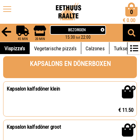
0
€
0.00
BEZORGEN
15:30
22:00
tot
45 MIN
20 MIN
Vispizza's
Vegetarische pizza's
Calzones
Turkse brood
KAPSALONS EN DÖNERBOXEN
Kapsalon kalfsdöner klein
€ 11.50
Kapsalon kalfsdöner groot