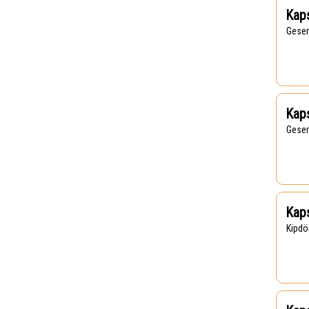
Kaps
Gese
Kaps
Gese
Kaps
Kipd