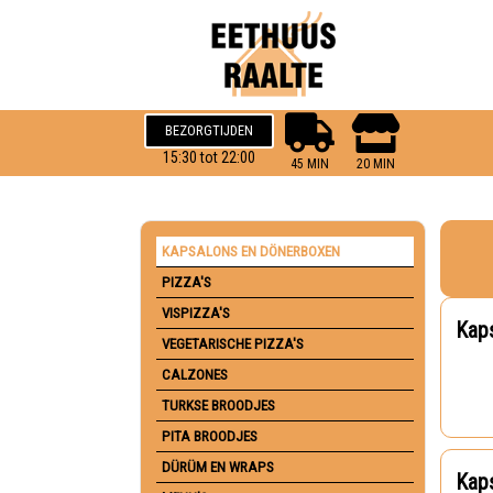
BEZORGTIJDEN
15:30 tot 22:00
45 MIN
20 MIN
KAPSALONS EN DÖNERBOXEN
PIZZA'S
VISPIZZA'S
Kaps
VEGETARISCHE PIZZA'S
CALZONES
TURKSE BROODJES
PITA BROODJES
DÜRÜM EN WRAPS
Kaps