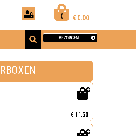
0
€
0.00
BEZORGEN
ERBOXEN
€ 11.50