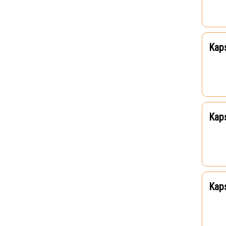
Kap
Kaps
Kaps