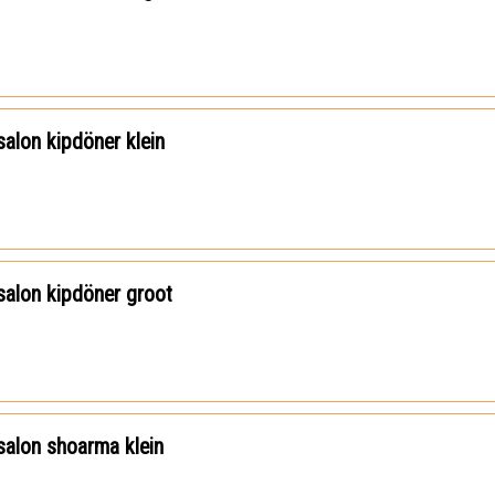
alon kipdöner klein
alon kipdöner groot
alon shoarma klein